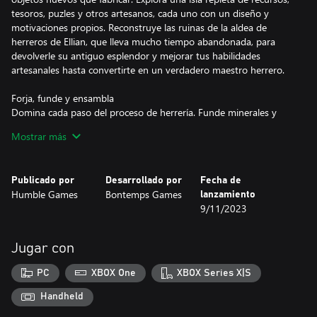
tesoros, puzles y otros artesanos, cada uno con un diseño y
motivaciones propios. Reconstruye las ruinas de la aldea de
herreros de Ellian, que lleva mucho tiempo abandonada, para
devolverle su antiguo esplendor y mejorar tus habilidades
artesanales hasta convertirte en un verdadero maestro herrero.
Forja, funde y ensambla
Domina cada paso del proceso de herrería. Funde minerales y
metales para hacer lingotes y moldéalos para convertirlos en
Mostrar más
piezas útiles. Fórjalas para perfeccionarlas y emplea tu creatividad,
conocimientos y gran capacidad de observación para crear arte
con aleaciones.
Publicado por
Desarrollado por
Fecha de
Humble Games
Bontemps Games
lanzamiento
Fabrica una solución
9/11/2023
En una tierra de artesanos, podrás forjar la clave para superar casi
cualquier reto. Repara máquinas para abrir caminos. Resuelve los
enigmáticos problemas del entorno. Gánate a las personalidades
Jugar con
más insensibles de la isla con ingeniosos trucos de artesanía.
PC
XBOX One
XBOX Series X|S
Desentierra una aventura extravagante
La tierra de Ellian es un lugar radiante y un poco místico habitado
Handheld
por personajes carismáticos y estrafalarios. Explora túneles con