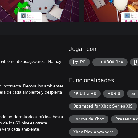
Jugar con
creíblemente acogedores. ¡No hay
PC
XBOX One
Funcionalidades
o incorrecta. Decora los ambientes
era de cada ambiente y despierta
4K Ultra HD
HDR10
Sin
Optimized for Xbox Series X|S
de un dormitorio u oficina, hasta
Logros de Xbox
Presencia 
 de los 60 niveles ofrece
e verá cada ambiente.
Xbox Play Anywhere