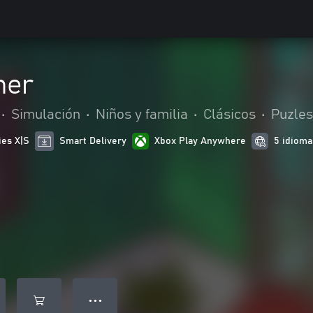
ner
•
Simulación
•
Niños y familia
•
Clásicos
•
Puzles
ies X|S
Smart Delivery
Xbox Play Anywhere
5 idioma
● ● ●