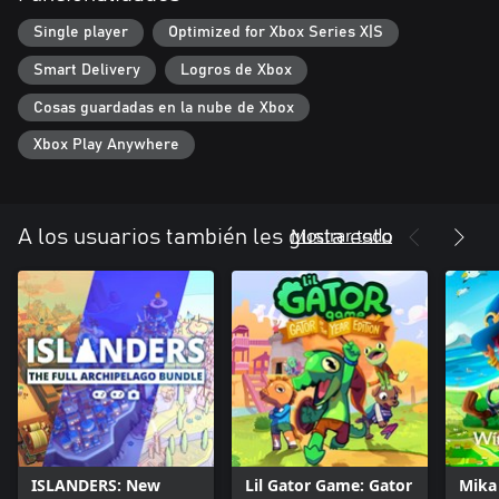
Single player
Optimized for Xbox Series X|S
Smart Delivery
Logros de Xbox
Cosas guardadas en la nube de Xbox
Xbox Play Anywhere
Mostrar todo
A los usuarios también les gusta esto
ISLANDERS: New
Lil Gator Game: Gator
Mika