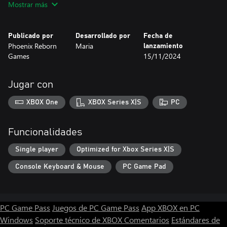
Mostrar más
relajarte mientras tus platos se cuecen a fuego lento.
Y no olvides acabar el día relajándote a la sombra de los árboles
Publicado por
Desarrollado por
Fecha de
que has plantado con tus propias manos.
Phoenix Reborn
Maria
lanzamiento
Games
15/11/2024
Jugar con
XBOX One
XBOX Series X|S
PC
Funcionalidades
Single player
Optimized for Xbox Series X|S
Console Keyboard & Mouse
PC Game Pad
PC Game Pass
Juegos de PC Game Pass
App XBOX en PC
Windows
Soporte técnico de XBOX
Comentarios
Estándares de