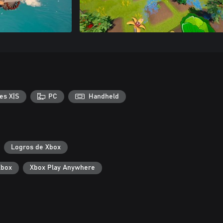
es X|S
PC
Handheld
Logros de Xbox
Xbox
Xbox Play Anywhere