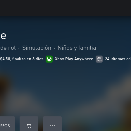
fe
de rol
•
Simulación
•
Niños y familia
.50, finaliza en 3 días
Xbox Play Anywhere
24 idiomas ad
ESEOS
● ● ●