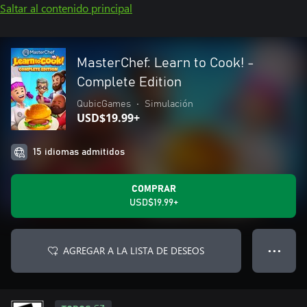
Saltar al contenido principal
MasterChef: Learn to Cook! -
Complete Edition
QubicGames
•
Simulación
USD$19.99+
15 idiomas admitidos
COMPRAR
USD$19.99+
AGREGAR A LA LISTA DE DESEOS
● ● ●