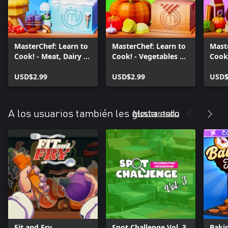
MasterChef: Learn to
MasterChef: Learn to
Mast
Cook! - Meat, Dairy &
Cook! - Vegetables &
Cook!
Seafood
Grains
Swee
USD$2.99
USD$2.99
USD$
Mostrar todo
A los usuarios también les gusta esto
Fit and Fry
Spot Challenge Vol. 3
Baki