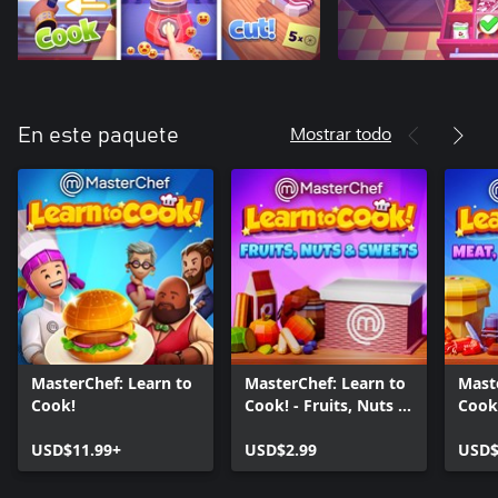
Mostrar todo
En este paquete
MasterChef: Learn to
MasterChef: Learn to
Mast
Cook!
Cook! - Fruits, Nuts &
Cook!
Sweets
Seaf
USD$11.99+
USD$2.99
USD$