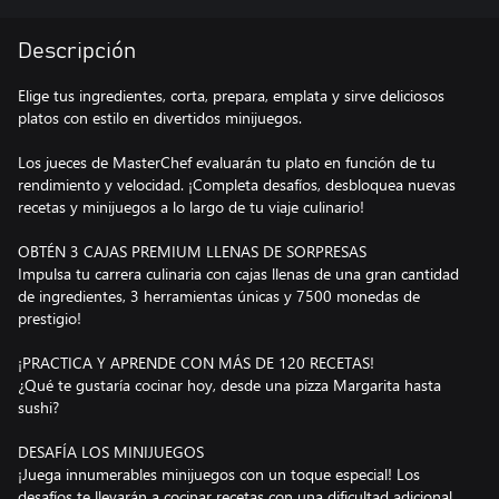
Descripción
Elige tus ingredientes, corta, prepara, emplata y sirve deliciosos
platos con estilo en divertidos minijuegos.
Los jueces de MasterChef evaluarán tu plato en función de tu
rendimiento y velocidad. ¡Completa desafíos, desbloquea nuevas
recetas y minijuegos a lo largo de tu viaje culinario!
OBTÉN 3 CAJAS PREMIUM LLENAS DE SORPRESAS
Impulsa tu carrera culinaria con cajas llenas de una gran cantidad
de ingredientes, 3 herramientas únicas y 7500 monedas de
prestigio!
¡PRACTICA Y APRENDE CON MÁS DE 120 RECETAS!
¿Qué te gustaría cocinar hoy, desde una pizza Margarita hasta
sushi?
DESAFÍA LOS MINIJUEGOS
¡Juega innumerables minijuegos con un toque especial! Los
desafíos te llevarán a cocinar recetas con una dificultad adicional.