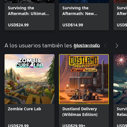
Surviving the
Surviving the
Survi
Aftermath: Ultimate
Aftermath: New
Afte
Colony Upgrade
Alliances
USD$24.99
USD$14.99
USD$
Mostrar todo
A los usuarios también les gusta esto
Zombie Cure Lab
Dustland Delivery
Survi
(Wildmax Edition)
Rela
Ultim
USD$29.99
USD$29.99+
USD$