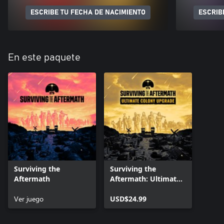
ESCRIBE TU FECHA DE NACIMIENTO
ESCRIB
En este paquete
Surviving the
Surviving the
Aftermath
Aftermath: Ultimate
Colony Upgrade
Ver juego
USD$24.99