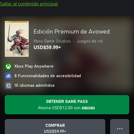
Saltar al contenido principal
Edición Premium de Avowed
Xbox Game Studios
•
Juegos de rol
USD$59.99+
Xbox Play Anywhere
8 Funcionalidades de accesibilidad
10 idiomas admitidos
OBTENER GAME PASS
Ahorra
USD$12.00
con
COMPRAR
● ● ●
USD$59.99+