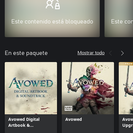
Este contenido está bloqueado
Este co
Mostrar todo
En este paquete
Avowed Digital
Avowed
Avow
Artbook &
Upgr
Soundtrack