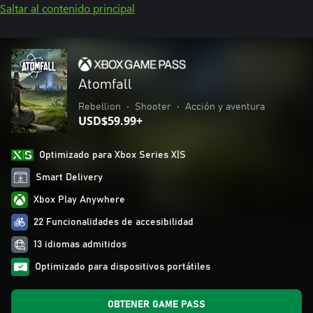
Saltar al contenido principal
Atomfall
Rebellion
•
Shooter
•
Acción y aventura
USD$59.99+
Optimizado para Xbox Series X|S
Smart Delivery
Xbox Play Anywhere
22 Funcionalidades de accesibilidad
13 idiomas admitidos
Optimizado para dispositivos portátiles
OBTENER GAME PASS