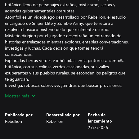
británico lleno de personajes extraños, misticismo, sectas y
agencias gubernamentales corruptas.
Atomfoll es un videojuego desarrollado por Rebellion, el estudio
encargado de Sniper Elite y Zombie Army, que te retará a
resolver el oscuro misterio de lo que realmente ocurrió.
Misterio dirigido por el jugador: desentraña un entramado de
historias entrelazadas mientras exploras, entablas conversaciones,
investigas y luchas. Cada decisión que tomes tendrá
consecuencias.
Explora las tierras verdes e inhóspitas: en la pintoresca campiña
británica, con sus colinas verdes escalonadas, sus valles
exuberantes y sus pueblos rurales, se esconden los peligros que
te aguardan.
Investiga, rebusca, sobrevive: ¡tendrás que buscar provisiones,
fabricar armas y objetos, y luchar a muerte para conseguir salir
Mostrar más
con vida!
Publicado por
Desarrollado por
Fecha de
Rebellion
Rebellion
lanzamiento
27/3/2025