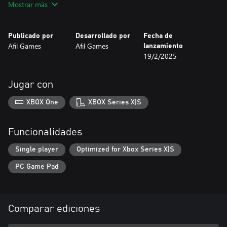
Mostrar más
Jugabilidad relajante: Gira y organiza piezas hexagonales para
guiar a las abejas y polinizar las flores.
Desafíos dinámicos: 30 niveles con creciente dificultad y nuevas
Publicado por
Desarrollado por
Fecha de
mecánicas a medida que avanzas.
Afil Games
Afil Games
lanzamiento
Ambiente acogedor: Diseño minimalista y banda sonora relajante
19/2/2025
para una experiencia placentera.
Tómate un respiro del ajetreo diario y deja que Bee Flowers te
lleve a un mundo de lógica y belleza. ¿Estás listo para ayudar a
Jugar con
las abejas y dar vida a las flores?
XBOX One
XBOX Series X|S
Funcionalidades
Single player
Optimized for Xbox Series X|S
PC Game Pad
Comparar ediciones