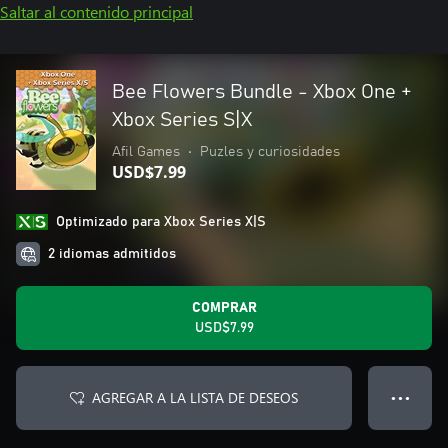
Saltar al contenido principal
Bee Flowers Bundle - Xbox One +
Xbox Series S|X
Afil Games
•
Puzles y curiosidades
USD$7.99
Optimizado para Xbox Series X|S
2 idiomas admitidos
COMPRAR
USD$7.99
AGREGAR A LA LISTA DE DESEOS
● ● ●