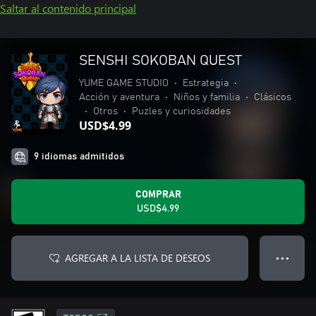
Saltar al contenido principal
SENSHI SOKOBAN QUEST
YUME GAME STUDIO
•
Estrategia
•
Acción y aventura
•
Niños y familia
•
Clásicos
•
Otros
•
Puzles y curiosidades
USD$4.99
9 idiomas admitidos
COMPRAR
USD$4.99
AGREGAR A LA LISTA DE DESEOS
● ● ●