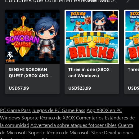
Ediciones que contienen este elemento
SENSHI SOKOBAN
Three in one (XBOX
Three
QUEST (XBOX AND
and Windows)
WINDOWS)
USD$7.99
USD$23.99
USD$
PC Game Pass
Juegos de PC Game Pass
App XBOX en PC
Windows
Soporte técnico de XBOX
Comentarios
Estándares de
la comunidad
Advertencia sobre ataques fotosensibles
Cuenta
de Microsoft
Soporte técnico de Microsoft Store
Devoluciones