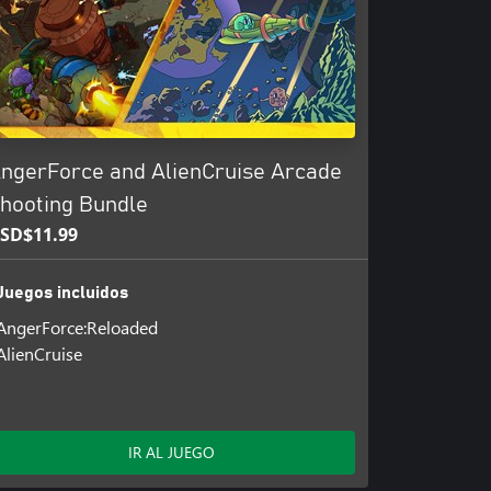
ngerForce and AlienCruise Arcade
hooting Bundle
SD$11.99
Juegos incluidos
AngerForce:Reloaded
AlienCruise
IR AL JUEGO