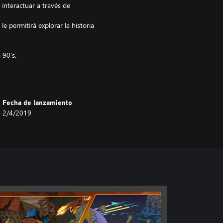
e interactuar a través de
permitirá explorar la historia
 90's.
cnica de FFD para conseguir
s y una poderosa bomba.
Fecha de lanzamiento
estilo de juego único mezclando y
2/4/2019
dean a la legión enemiga.
 y jugadores de todo el mundo
ellos a través de nuestro sistema