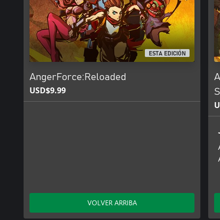
ESTA EDICIÓN
AngerForce:Reloaded
A
USD$9.99
S
U
VOLVER ARRIBA