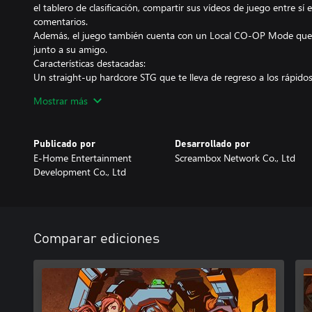
el tablero de clasificación, compartir sus vídeos de juego entre sí 
comentarios.
Además, el juego también cuenta con un Local CO-OP Mode que le 
junto a su amigo.
Características destacadas:
Un straight-up hardcore STG que te lleva de regreso a los rápidos
Robotech original y estilo cómico único del arte que emplea la té
Mostrar más
efectos detallados y análogos a 3D en la animación 2D.
7 etapas elaboradas y 10 + locos jefes para derrotar.
4 personajes originales, cada uno con dos habilidades especiale
Publicado por
Desarrollado por
Un sistema de habilidad aleatoria tipo roguelike. Crea tu propio 
E-Home Entertainment
Screambox Network Co., Ltd
combinando las habilidades de tu personaje.
Development Co., Ltd
Explora la historia detrás de cada personaje y los secretos que ro
Más de 20 músicas de fondo originales.
Un marcador en tiempo real que te pondrá contra tus amigos ...
Muestra tu juego emocionante a otros jugadores e interactúa con 
de grabación de video online.
Comparar ediciones