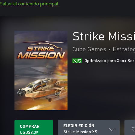
Saltar al contenido principal
Strike Miss
Cube Games
•
Estrate
Optimizado para Xbox Ser
ELEGIR EDICIÓN
COMPRAR
Strike Mission XS
USD$8.39