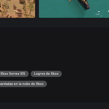
 Xbox Series X|S
Logros de Xbox
uardadas en la nube de Xbox