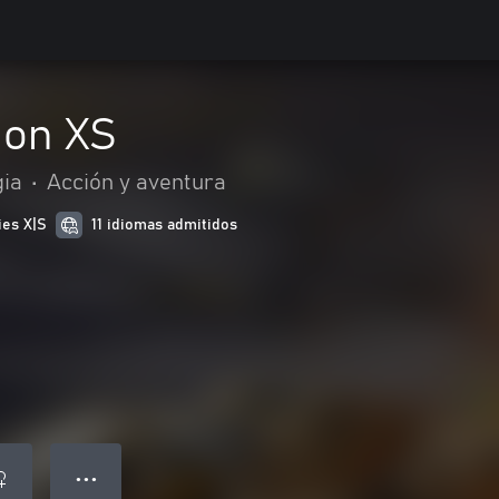
ion XS
gia
•
Acción y aventura
ies X|S
11 idiomas admitidos
● ● ●