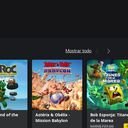
Mostrar todo
nd of the
Astérix & Obélix -
Bob Esponja: Titan
Mission Babylon
de la Marea
MXN$709.00
-