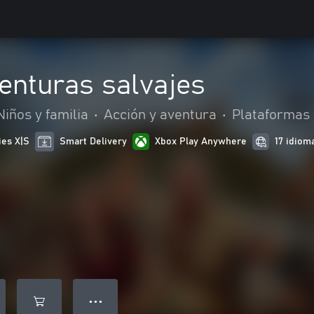
enturas salvajes
Niños y familia
•
Acción y aventura
•
Plataformas
ies X|S
Smart Delivery
Xbox Play Anywhere
17 idiom
● ● ●