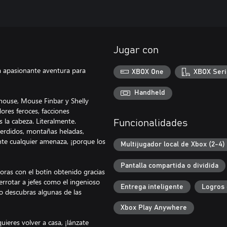
Jugar con
a apasionante aventura para
XBOX One
XBOX Seri
Handheld
house, Mouse Finbar y Shelly
res feroces, facciones
la cabeza. Literalmente.
Funcionalidades
perdidos, montañas heladas,
nte cualquier amenaza, ¡porque los
Multijugador local de Xbox (2-4)
Pantalla compartida o dividida
ras con el botín obtenido gracias
derrotar a jefes como el ingenioso
Entrega inteligente
Logros 
o descubras algunas de las
Xbox Play Anywhere
uieres volver a casa, ¡lánzate