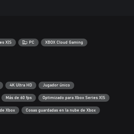
es X|S
PC
XBOX Cloud Gaming
4K Ultra HD
Jugador único
Más de 60 fps
Optimizado para Xbox Series X|S
de Xbox
Cosas guardadas en la nube de Xbox