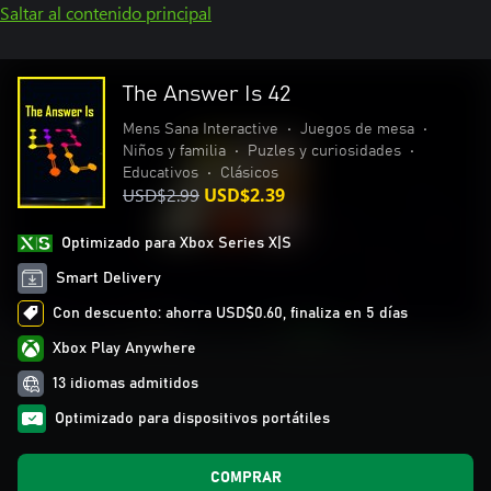
Saltar al contenido principal
The Answer Is 42
Mens Sana Interactive
•
Juegos de mesa
•
Niños y familia
•
Puzles y curiosidades
•
Educativos
•
Clásicos
USD$2.99
USD$2.39
Optimizado para Xbox Series X|S
Smart Delivery
Con descuento: ahorra USD$0.60, finaliza en 5 días
Xbox Play Anywhere
13 idiomas admitidos
Optimizado para dispositivos portátiles
COMPRAR