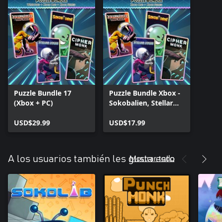
Puzzle Bundle 17
Puzzle Bundle Xbox -
(Xbox + PC)
Sokobalien, Stellar
Docks, Stellar Docks:
USD$29.99
Deep Space, Cipher
USD$17.99
Monk
Mostrar todo
A los usuarios también les gusta esto