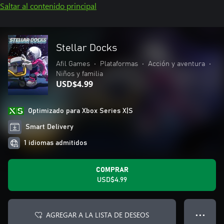
Saltar al contenido principal
Stellar Docks
Afil Games
•
Plataformas
•
Acción y aventura
•
Niños y familia
USD$4.99
Optimizado para Xbox Series X|S
Smart Delivery
1 idiomas admitidos
COMPRAR
USD$4.99
AGREGAR A LA LISTA DE DESEOS
● ● ●