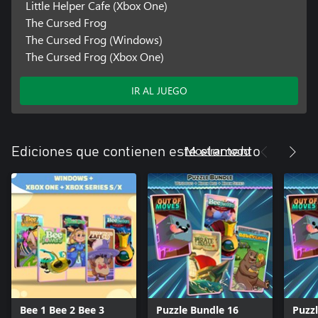
Little Helper Cafe (Xbox One)
The Cursed Frog
The Cursed Frog (Windows)
The Cursed Frog (Xbox One)
IR AL JUEGO
Mostrar todo
Ediciones que contienen este elemento
Bee 1 Bee 2 Bee 3
Puzzle Bundle 16
Puzz