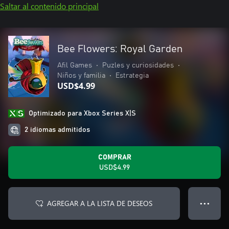
Saltar al contenido principal
Bee Flowers: Royal Garden
Afil Games
•
Puzles y curiosidades
•
Niños y familia
•
Estrategia
USD$4.99
Optimizado para Xbox Series X|S
2 idiomas admitidos
COMPRAR
USD$4.99
AGREGAR A LA LISTA DE DESEOS
● ● ●