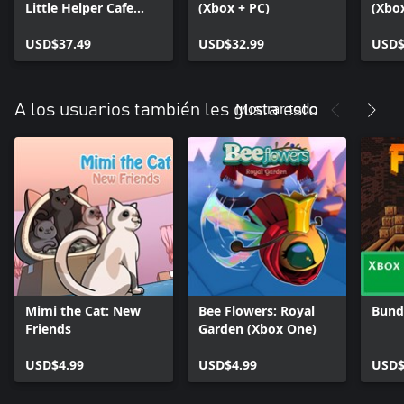
Little Helper Cafe
(Xbox + PC)
(Xbo
Cursed Frog (Bundle)
USD$37.49
USD$32.99
USD$
Mostrar todo
A los usuarios también les gusta esto
Mimi the Cat: New
Bee Flowers: Royal
Bundl
Friends
Garden (Xbox One)
USD$4.99
USD$4.99
USD$