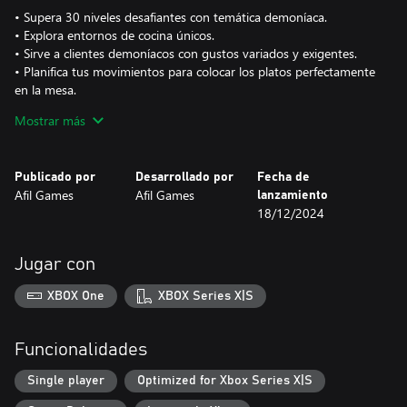
• Supera 30 niveles desafiantes con temática demoníaca.
• Explora entornos de cocina únicos.
• Sirve a clientes demoníacos con gustos variados y exigentes.
• Planifica tus movimientos para colocar los platos perfectamente
en la mesa.
• Disfruta de arte de píxeles nostálgico y un juego de puzles
Mostrar más
endemoniadamente divertido.
Publicado por
Desarrollado por
Fecha de
Afil Games
Afil Games
lanzamiento
18/12/2024
Jugar con
XBOX One
XBOX Series X|S
Funcionalidades
Single player
Optimized for Xbox Series X|S