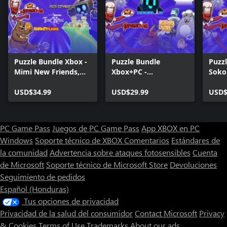
Puzzle Bundle Xbox -
Puzzle Bundle
Puzzl
Mimi New Friends,
Xbox+PC -
Soko
Story Blocks and
HoneyLand, Sokos
game
Sokoban games
USD$34.99
and Cats!
USD$29.99
Soko
USD$
PC Game Pass
Juegos de PC Game Pass
App XBOX en PC
Windows
Soporte técnico de XBOX
Comentarios
Estándares de
la comunidad
Advertencia sobre ataques fotosensibles
Cuenta
de Microsoft
Soporte técnico de Microsoft Store
Devoluciones
Seguimiento de pedidos
Español (Honduras)
Tus opciones de privacidad
Privacidad de la salud del consumidor
Contact Microsoft
Privacy
& Cookies
Terms of Use
Trademarks
About our ads