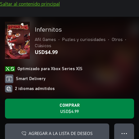
Saltar al contenido principal
Infernitos
Afil Games
•
Puzles y curiosidades
•
Otros
•
Clásicos
USD$4.99
Optimizado para Xbox Series X|S
Smart Delivery
2 idiomas admitidos
COMPRAR
USD$4.99
AGREGAR A LA LISTA DE DESEOS
● ● ●