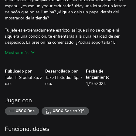
espera... ¿es eso un yogur caducado? ¿Hay una letra de un letrero
de neón que no se ilumina? ¿Alguien dejó un papel detrás del
mostrador de la tienda?
Tu jefe es extremadamente estricto, así que si no se cumple ni
siquiera una condición, te enfrentarás a la dura realidad de ser
despedido. La presión ha comenzado. ¿Podrás soportarla? El
destino de tu trabajo virtual está en tus manos.
Mostrar más
Publicado por
Desarrollado por
Fecha de
Take IT Studio! Sp. z
Take IT Studio! Sp. z
lanzamiento
o.o.
o.o.
1/10/2024
Jugar con
XBOX One
XBOX Series X|S
Funcionalidades