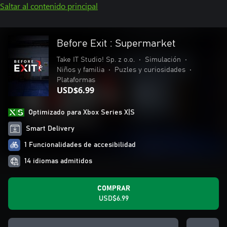
Saltar al contenido principal
Before Exit : Supermarket
Take IT Studio! Sp. z o.o.
•
Simulación
•
Niños y familia
•
Puzles y curiosidades
•
Plataformas
USD$6.99
Optimizado para Xbox Series X|S
Smart Delivery
1 Funcionalidades de accesibilidad
14 idiomas admitidos
COMPRAR
USD$6.99