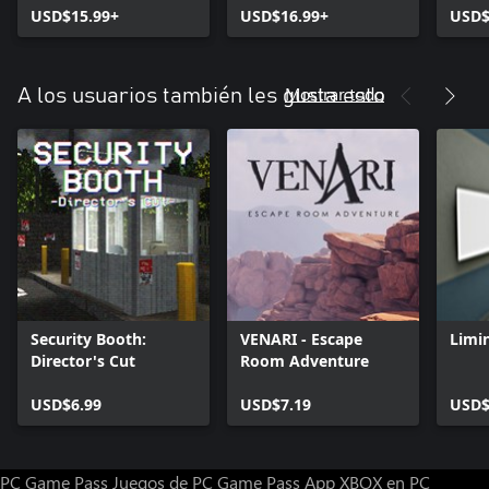
USD$15.99+
USD$16.99+
USD$
Mostrar todo
A los usuarios también les gusta esto
Security Booth:
VENARI - Escape
Limi
Director's Cut
Room Adventure
USD$6.99
USD$7.19
USD$
PC Game Pass
Juegos de PC Game Pass
App XBOX en PC