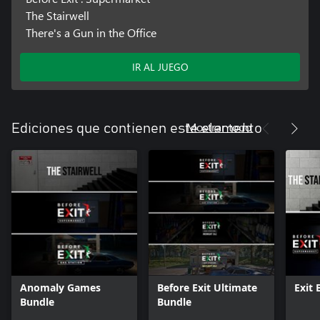
The Stairwell
There's a Gun in the Office
IR AL JUEGO
Mostrar todo
Ediciones que contienen este elemento
Anomaly Games
Before Exit Ultimate
Exit 
Bundle
Bundle