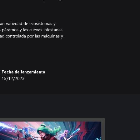
ran variedad de ecosistemas y
s páramos y las cuevas infestadas
edad controlada por las máquinas y
vos puntos de control según
esiste algún nivel en particular?
Fecha de lanzamiento
es como si eliges cualquier punto
15/12/2023
anzando.