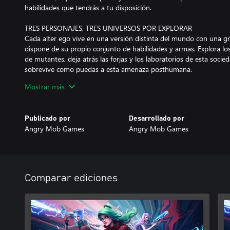
habilidades que tendrás a tu disposición.
TRES PERSONAJES, TRES UNIVERSOS POR EXPLORAR
Cada alter ego vive en una versión distinta del mundo con una g
dispone de su propio conjunto de habilidades y armas. Explora lo
de mutantes, deja atrás las forjas y los laboratorios de esta soci
sobrevive como puedas a esta amenaza posthumana.
Mostrar más
PROGRESIÓN CONSTANTE
Desbloquea mejoras permanentes en la Ciudadela y descubre nue
vayas recuperando emplazamientos clave en cada universo. ¿Se te r
Publicado por
Desarrollado por
No importa, puedes elegir otro sitio para empezar. Tanto si muer
Angry Mob Games
Angry Mob Games
de control, tendrás la tranquilidad de saber que siempre estás av
Comparar ediciones