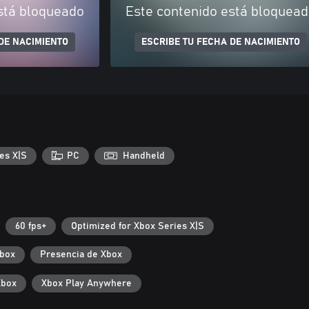
stá bloqueado
Este contenido está bloquea
DE NACIMIENTO
ESCRIBE TU FECHA DE NACIMIENTO
es X|S
PC
Handheld
60 fps+
Optimized for Xbox Series X|S
Xbox
Presencia de Xbox
Xbox
Xbox Play Anywhere