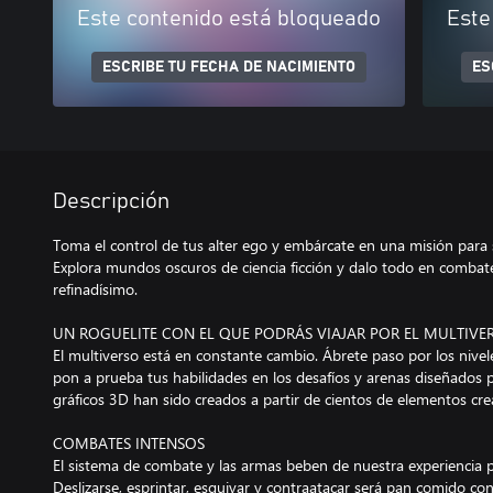
Este contenido está bloqueado
Este
ESCRIBE TU FECHA DE NACIMIENTO
ES
Descripción
Toma el control de tus alter ego y embárcate en una misión para s
Explora mundos oscuros de ciencia ficción y dalo todo en combat
refinadísimo.
UN ROGUELITE CON EL QUE PODRÁS VIAJAR POR EL MULTIVE
El multiverso está en constante cambio. Ábrete paso por los nive
pon a prueba tus habilidades en los desafíos y arenas diseñados p
gráficos 3D han sido creados a partir de cientos de elementos cr
COMBATES INTENSOS
El sistema de combate y las armas beben de nuestra experiencia p
Deslizarse, esprintar, esquivar y contraatacar será pan comido con