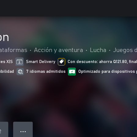
on
ataformas
•
Acción y aventura
•
Lucha
•
Juegos d
ies X|S
Smart Delivery
Con descuento: ahorra Q121.80, final
ibilidad
7 idiomas admitidos
Optimizado para dispositivos 
● ● ●