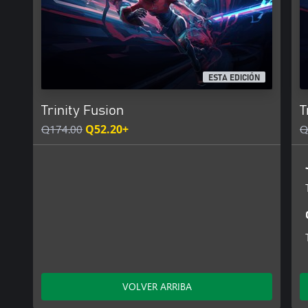
ESTA EDICIÓN
Trinity Fusion
T
Q174.00
Q52.20+
Q
VOLVER ARRIBA