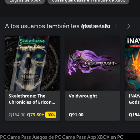
Logros de Xbox
Cosas guardadas en la nube de Xbox
cultura y personajes profundos con los que conversar.
Personaliza tu estilo de juego con más de 30 armas, 60
armaduras y más de 10 habilidades.
Mostrar todo
A los usuarios también les gusta esto
Skelethrone: The
Voidwrought
INAYA
Chronicles of Ericona
Gods
- Complete Edition
Q164.00
Q73.80+
Q91.00
Q154
-55%
PC Game Pass
Juegos de PC Game Pass
App XBOX en PC