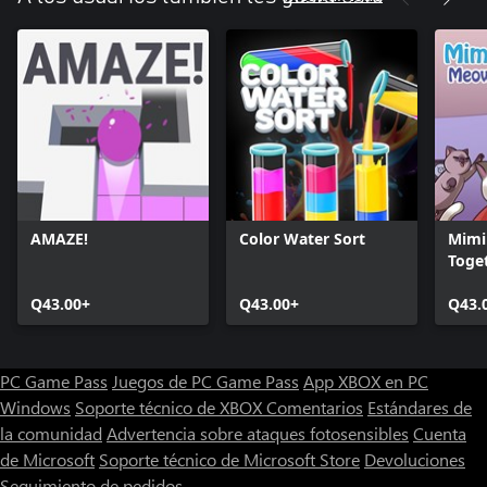
AMAZE!
Color Water Sort
Mimi
Toge
Q43.00+
Q43.00+
Q43.
PC Game Pass
Juegos de PC Game Pass
App XBOX en PC
Windows
Soporte técnico de XBOX
Comentarios
Estándares de
la comunidad
Advertencia sobre ataques fotosensibles
Cuenta
de Microsoft
Soporte técnico de Microsoft Store
Devoluciones
Seguimiento de pedidos