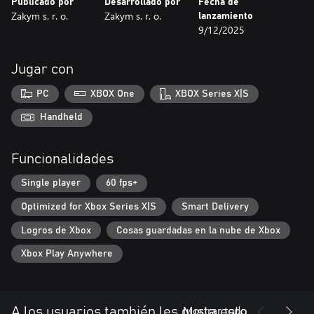
Publicado por
Desarrollado por
Fecha de
Zakym s. r. o.
Zakym s. r. o.
lanzamiento
9/12/2025
Jugar con
PC
XBOX One
XBOX Series X|S
Handheld
Funcionalidades
Single player
60 fps+
Optimized for Xbox Series X|S
Smart Delivery
Logros de Xbox
Cosas guardadas en la nube de Xbox
Xbox Play Anywhere
Mostrar todo
A los usuarios también les gusta esto