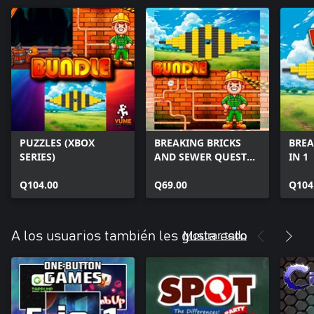
PUZZLES (XBOX
BREAKING BRICKS
BREA
SERIES)
AND SEWER QUEST
IN 1
(XBOX SERIES)
Q104.00
Q69.00
Q104
Mostrar todo
A los usuarios también les gusta esto