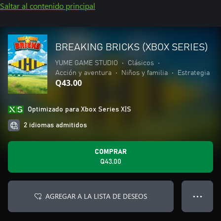
Saltar al contenido principal
BREAKING BRICKS (XBOX SERIES)
YUME GAME STUDIO
•
Clásicos
•
Acción y aventura
•
Niños y familia
•
Estrategia
Q43.00
Optimizado para Xbox Series X|S
2 idiomas admitidos
COMPRAR
Q43.00
AGREGAR A LA LISTA DE DESEOS
● ● ●