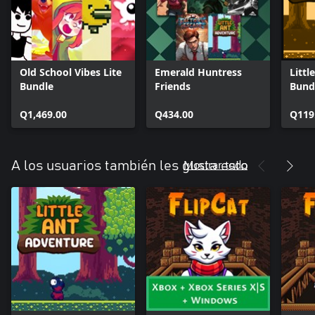
Old School Vibes Lite
Emerald Huntress
Littl
Bundle
Friends
Bund
Q1,469.00
Q434.00
Q119
Mostrar todo
A los usuarios también les gusta esto