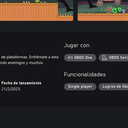
Jugar con
 de plataformas. Enfréntate a esta
XBOX One
XBOX Seri
iando enemigos y muchos
Funcionalidades
Fecha de lanzamiento
Single player
Logros de Xb
21/2/2025