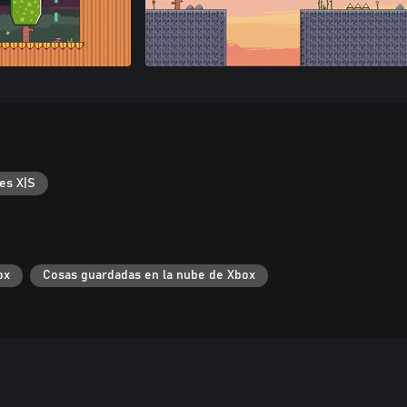
es X|S
ox
Cosas guardadas en la nube de Xbox