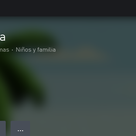
a
mas
•
Niños y familia
● ● ●