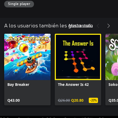
Single player
Mostrar todo
A los usuarios también les gusta esto
Bay Breaker
The Answer Is 42
Soko
Q43.00
Q26.00
Q20.80
Q35.
-20%