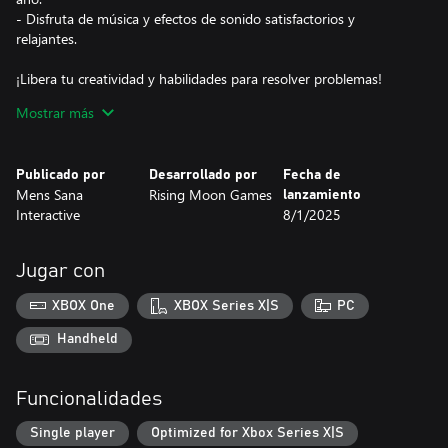
- Disfruta de música y efectos de sonido satisfactorios y
relajantes.
¡Libera tu creatividad y habilidades para resolver problemas!
Diseña tus propias islas y vías férreas utilizando el intuitivo Editor
Mostrar más
de Niveles.
Publicado por
Desarrollado por
Fecha de
Mens Sana
Rising Moon Games
lanzamiento
Interactive
8/1/2025
Jugar con
XBOX One
XBOX Series X|S
PC
Handheld
Funcionalidades
Single player
Optimized for Xbox Series X|S