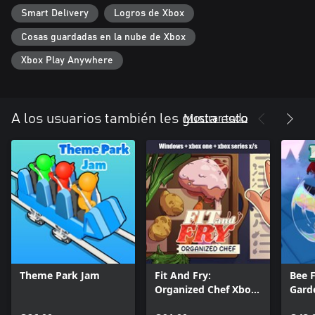
Smart Delivery
Logros de Xbox
Cosas guardadas en la nube de Xbox
Xbox Play Anywhere
Mostrar todo
A los usuarios también les gusta esto
Theme Park Jam
Fit And Fry:
Bee F
Organized Chef Xbox
Gard
+ Windows Bundle