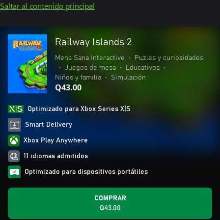
Saltar al contenido principal
Railway Islands 2
Mens Sana Interactive
•
Puzles y curiosidades
•
Juegos de mesa
•
Educativos
•
Niños y familia
•
Simulación
Q43.00
Optimizado para Xbox Series X|S
Smart Delivery
Xbox Play Anywhere
11 idiomas admitidos
Optimizado para dispositivos portátiles
COMPRAR
Q43.00