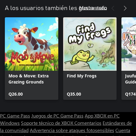
Mostrar todo
A los usuarios también les gusta esto
Moo & Move: Extra
Find My Frogs
Juuf
Grazing Grounds
Guide
Mus
Q26.00
Q35.00
Q174
PC Game Pass
Juegos de PC Game Pass
App XBOX en PC
Windows
Soporte técnico de XBOX
Comentarios
Estándares de
la comunidad
Advertencia sobre ataques fotosensibles
Cuenta