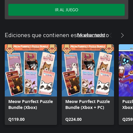
IR AL JUEGO
Mostrar todo
Ediciones que contienen este elemento
Meow Purrfect Puzzle
Meow Purrfect Puzzle
Puzz
Bundle (Xbox)
Bundle (Xbox + PC)
Xbox
Hone
Q119.00
Q224.00
and C
Q259