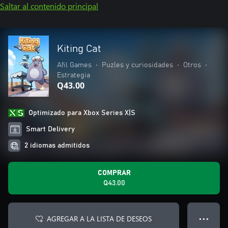
Saltar al contenido principal
Kiting Cat
Afil Games
•
Puzles y curiosidades
•
Otros
•
Estrategia
Q43.00
Optimizado para Xbox Series X|S
Smart Delivery
2 idiomas admitidos
COMPRAR
Q43.00
AGREGAR A LA LISTA DE DESEOS
● ● ●