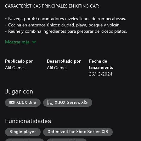
CARACTERÍSTICAS PRINCIPALES EN KITING CAT:
• Navega por 40 encantadores niveles llenos de rompecabezas.
• Cocina en entornos únicos: ciudad, playa, bosque y volcán.
• Reúne y combina ingredientes para preparar deliciosos platos.
• Sirve a adorables clientes felinos con diversas solicitudes de
Mostrar más
comida.
• Organiza tu cocina, mueve carros y corta, mezcla y hornea
ingredientes.
Publicado por
Desarrollado por
Fecha de
• Crea más de 10 comidas diferentes: sushi, pescado a la parrilla,
Afil Games
Afil Games
lanzamiento
pizza y más.
26/12/2024
• ¡Disfruta de visuales en pixel art y de un juego encantador con
un giro culinario!
Jugar con
XBOX One
XBOX Series X|S
Funcionalidades
Single player
Optimized for Xbox Series X|S