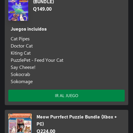
(BUNDLE)
Q149.00
Juegos incluidos
Cat Pipes
Doctor Cat
Kiting Cat
PuzzlePet - Feed Your Cat
Say Cheese!
Sokocrab
Sokomage
IR AL JUEGO
Meow Purrfect Puzzle Bundle (Xbox +
PC)
Q224.00