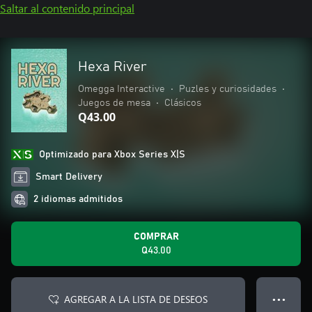
Saltar al contenido principal
Hexa River
Omegga Interactive
•
Puzles y curiosidades
•
Juegos de mesa
•
Clásicos
Q43.00
Optimizado para Xbox Series X|S
Smart Delivery
2 idiomas admitidos
COMPRAR
Q43.00
AGREGAR A LA LISTA DE DESEOS
● ● ●