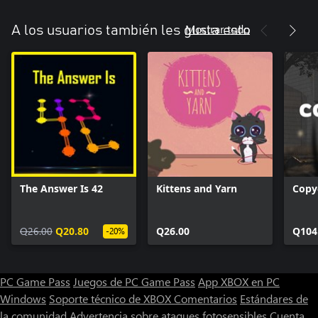
Mostrar todo
A los usuarios también les gusta esto
The Answer Is 42
Kittens and Yarn
Copy
Q26.00
Q20.80
Q26.00
Q104
-20%
PC Game Pass
Juegos de PC Game Pass
App XBOX en PC
Windows
Soporte técnico de XBOX
Comentarios
Estándares de
la comunidad
Advertencia sobre ataques fotosensibles
Cuenta