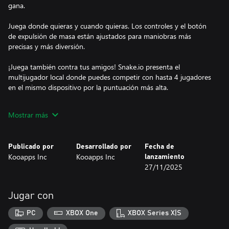
gana.
Juega donde quieras y cuando quieras. Los controles y el botón
de expulsión de masa están ajustados para maniobras más
precisas y más diversión.
¡Juega también contra tus amigos! Snake.io presenta el
multijugador local donde puedes competir con hasta 4 jugadores
en el mismo dispositivo por la puntuación más alta.
Características del juego:
Mostrar más
- Crece rápido para dominar el tablero con un gameplay fluido
- Soporta mando, teclado, ratón e incluso pantalla táctil
- Clasificaciones globales
Publicado por
Desarrollado por
Fecha de
- Multijugador local con hasta 4 jugadores
Kooapps Inc
Kooapps Inc
lanzamiento
27/11/2025
Cómo jugar:
- Córtale el paso rápidamente a otras serpientes para que
exploten al chocar contigo
Jugar con
- Una vez que choquen, cómelas rápido para ganar más masa
- Expulsa masa para aumentar tu velocidad con un botón
PC
XBOX One
XBOX Series X|S
- Intenta superar la puntuación más alta según tu longitud en