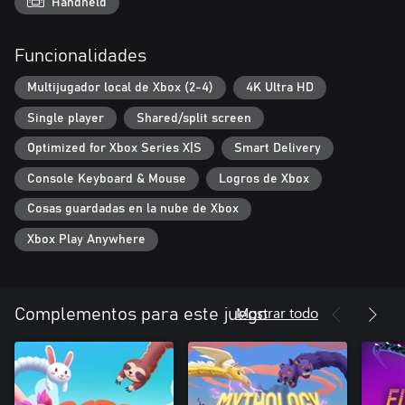
una sesión
Handheld
- No necesitas conexión a internet — juega online o offline en
cualquier lugar
Funcionalidades
¿Eres una serpiente o un gusano?
Multijugador local de Xbox (2-4)
4K Ultra HD
Gracias a ti, el Snake.io original ha vuelto con nuevas
Single player
Shared/split screen
actualizaciones regulares. Somos un pequeño equipo motivado
por tu apoyo. El juego sigue en desarrollo activo y siempre
Optimized for Xbox Series X|S
Smart Delivery
intentamos hacerlo más divertido!
Console Keyboard & Mouse
Logros de Xbox
Cosas guardadas en la nube de Xbox
Xbox Play Anywhere
Mostrar todo
Complementos para este juego