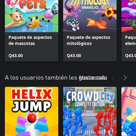
Paquete de aspectos
Paquete de aspectos
Paqu
de mascotas
mitológicos
elem
Q43.00
Q43.00
Q43.
Mostrar todo
A los usuarios también les gusta esto