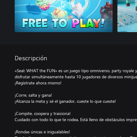
Descripción
«Seal: WHAT the FUN» es un juego tipo omniverso, party royale 
disfrutar simultáneamente hasta 10 jugadores de diversos minij
¡Regístrate ahora mismo!
¡Corre, salta y gana!
¡Alcanza la meta y sé el ganador, cueste lo que cueste!
¡Compite, coopera y traiciona!
Cuidado con todo lo que te rodea. Está lleno de obstáculos impred
¡Rondas únicas e inigualables!