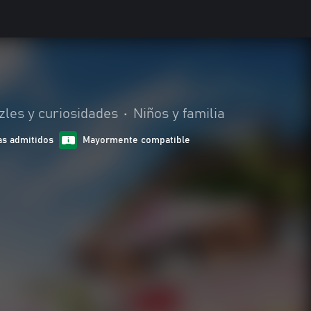
zles y curiosidades
•
Niños y familia
as admitidos
Mayormente compatible