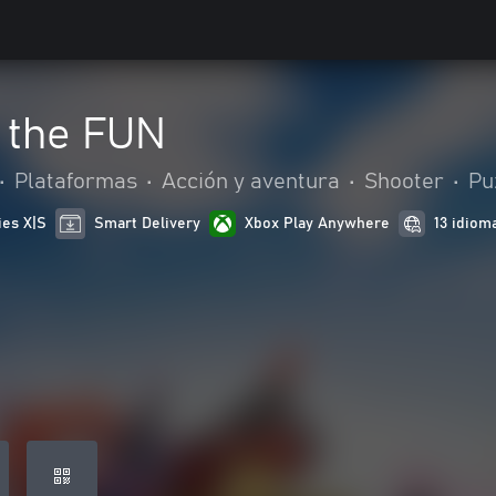
 the FUN
•
Plataformas
•
Acción y aventura
•
Shooter
•
Pu
ies X|S
Smart Delivery
Xbox Play Anywhere
13 idiom