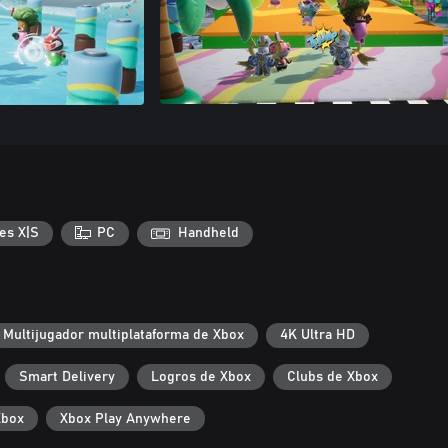
es X|S
PC
Handheld
Multijugador multiplataforma de Xbox
4K Ultra HD
Smart Delivery
Logros de Xbox
Clubs de Xbox
Xbox
Xbox Play Anywhere