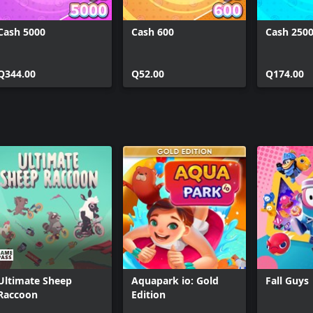
Cash 5000
Cash 600
Cash 250
Q344.00
Q52.00
Q174.00
Ultimate Sheep
Aquapark io: Gold
Fall Guys
Raccoon
Edition