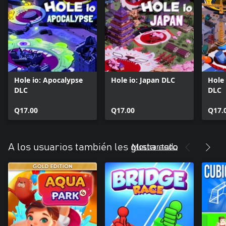
Hole io: Apocalypse
Hole io: Japan DLC
Hole 
DLC
DLC
Q17.00
Q17.00
Q17.
Mostrar todo
A los usuarios también les gusta esto