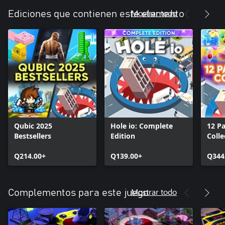
Mostrar todo
Ediciones que contienen este elemento
Qubic 2025
Hole io: Complete
12 P
Bestsellers
Edition
Colle
Q214.00+
Q139.00+
Q344
Mostrar todo
Complementos para este juego