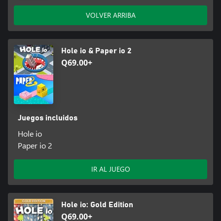
VOLVER ARRIBA
Hole io & Paper io 2
Q69.00+
Juegos incluidos
Hole io
Paper io 2
IR AL JUEGO
Hole io: Gold Edition
Q69.00+