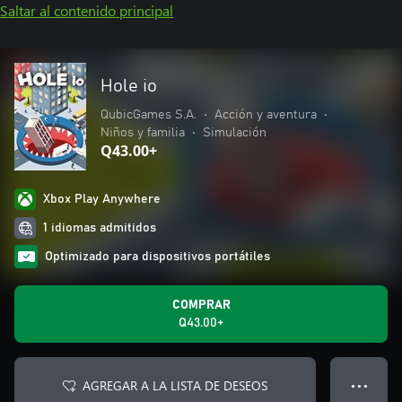
Saltar al contenido principal
Hole io
QubicGames S.A.
•
Acción y aventura
•
Niños y familia
•
Simulación
Q43.00+
Xbox Play Anywhere
1 idiomas admitidos
Optimizado para dispositivos portátiles
COMPRAR
Q43.00+
AGREGAR A LA LISTA DE DESEOS
● ● ●