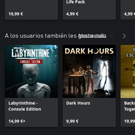
Life Pack
19,99 €
4,99 €
4,99 
Mostrar todo
A los usuarios también les gusta esto
Labyrinthine -
Dark Hours
Back
Console Edition
Toge
14,99 €+
9,99 €
19,99