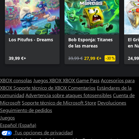
Los Pitufos - Dreams
Bob Esponja: Titanes
El Gr
de las mareas
en Na
felic
39,99 €+
39,99 €
27,99 €+
24,99
-30 %
XBOX consolas
Juegos XBOX
XBOX Game Pass
Accesorios para
XBOX
Soporte técnico de XBOX
Comentarios
Estándares de la
comunidad
Advertencia sobre ataques fotosensibles
Cuenta de
Microsoft
Soporte técnico de Microsoft Store
Devoluciones
Seguimiento de pedidos
Juegos
Español (España)
Tus opciones de privacidad