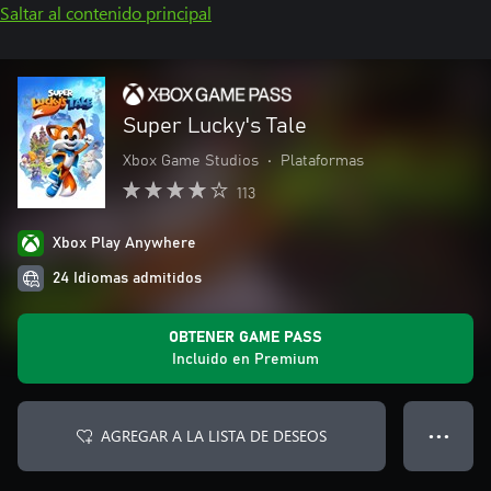
Saltar al contenido principal
Super Lucky's Tale
Xbox Game Studios
•
Plataformas
113
Xbox Play Anywhere
24 Idiomas admitidos
OBTENER GAME PASS
Incluido en Premium
AGREGAR A LA LISTA DE DESEOS
● ● ●