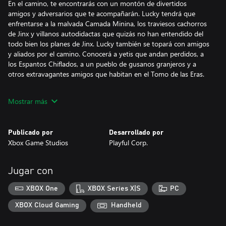
En el camino, te encontrarás con un montón de divertidos
amigos y adversarios que te acompañarán. Lucky tendrá que
enfrentarse a la malvada Camada Minina, los traviesos cachorros
de Jinx y villanos autodidactas que quizás no han entendido del
todo bien los planes de Jinx. Lucky también se topará con amigos
y aliados por el camino. Conocerá a yetis que andan perdidos, a
los Espantos Chiflados, a un pueblo de gusanos granjeros y a
otros extravagantes amigos que habitan en el Tomo de las Eras.
Pon a prueba tus habilidades con puzles y carreras de obstáculos
Mostrar más
más que emocionantes. Explora los secretos ocultos de los
nuevos mundos con el movimiento excavador distintivo de
Lucky. Adéntrate en las impredecibles raposeras o intenta
Publicado por
Desarrollado por
superar los dificilísimos niveles de desplazamiento lateral para
Xbox Game Studios
Playful Corp.
desbloquear recompensas adicionales.
Vuelve a la época de los juegos de plataformas clásicos, con retos
Jugar con
que harán las delicias de jugadores de todos los niveles y edades.
XBOX One
XBOX Series X|S
PC
XBOX Cloud Gaming
Handheld