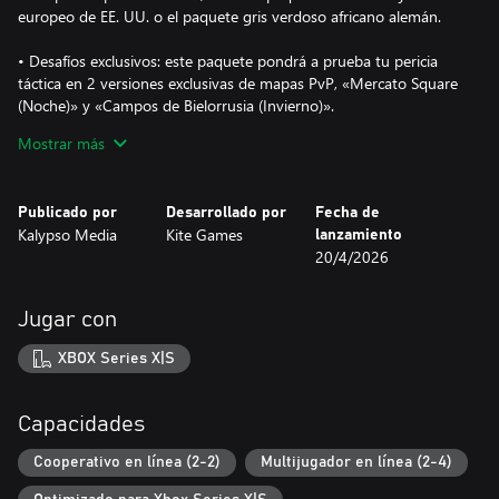
europeo de EE. UU. o el paquete gris verdoso africano alemán.
• Desafíos exclusivos: este paquete pondrá a prueba tu pericia
táctica en 2 versiones exclusivas de mapas PvP, «Mercato Square
(Noche)» y «Campos de Bielorrusia (Invierno)».
Mostrar más
• Táctica épica: la banda sonora original está disponible como
descarga de alta calidad, combinando temas orquestales de
combate con paisajes sonoros de guerra, e incluye la grabación
Publicado por
Desarrollado por
Fecha de
del tema principal realizada por East Connection Music Recording
Kalypso Media
Kite Games
lanzamiento
con la Budapest Art Orchestra.
20/4/2026
Jugar con
XBOX Series X|S
Capacidades
Cooperativo en línea (2-2)
Multijugador en línea (2-4)