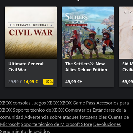
Ultimate General:
The Settlers®: New
Sid M
Civil War
Allies Deluxe Edition
Civil
29,99 €
14,99 €
49,99 €+
69,99
-50 %
XBOX consolas
Juegos XBOX
XBOX Game Pass
Accesorios para
XBOX
Soporte técnico de XBOX
Comentarios
Estándares de la
comunidad
Advertencia sobre ataques fotosensibles
Cuenta de
Microsoft
Soporte técnico de Microsoft Store
Devoluciones
Seguimiento de pedidos