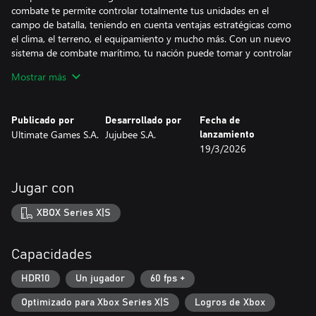
combate te permite controlar totalmente tus unidades en el
campo de batalla, teniendo en cuenta ventajas estratégicas como
el clima, el terreno, el equipamiento y mucho más. Con un nuevo
sistema de combate marítimo, tu nación puede tomar y controlar
importantes provincias navales. ¡Controla los mares, controla el
Mostrar más
mundo! Sistema de gestión ampliado Crea una utopía comunista,
una nación de mercado completamente libre o conviértete en un
tirano que supervisa cada paso de tus ciudadanos. Con más de
Publicado por
Desarrollado por
Fecha de
700 proyectos y tecnologías entre los que elegir, tú decides el
Ultimate Games S.A.
Jujubee S.A.
lanzamiento
camino hacia la grandeza.
19/3/2026
Diplomacia mejorada Participa en negociaciones avanzadas para
establecer nuevas rutas comerciales o acceso militar a regiones
Jugar con
vecinas. Con una IA completamente rediseñada y nuevos
sistemas de favor e inversión que te permiten influir en otros
XBOX Series X|S
países, la diplomacia vuelve a ser una herramienta crucial,
especialmente porque otros líderes demostrarán ser
negociadores difíciles.
Capacidades
Espionaje avanzado Lleva a cabo acciones clandestinas con tus
HDR10
Un jugador
60 fps +
espías, roba tecnologías innovadoras para aumentar aún más tu
Optimizado para Xbox Series X|S
Logros de Xbox
poder militar e inventa nuevas formas de destrucción masiva.