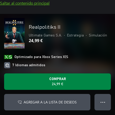
Saltar al contenido principal
Realpolitiks II
Ultimate Games S.A.
•
Estrategia
•
Simulación
24,99 €
Optimizado para Xbox Series X|S
7 Idiomas admitidos
COMPRAR
24,99 €
AGREGAR A LA LISTA DE DESEOS
● ● ●