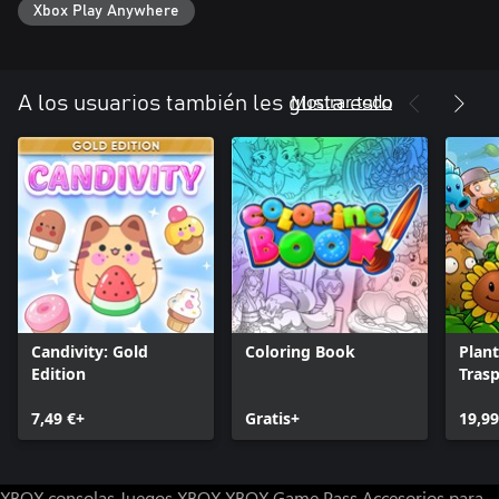
Xbox Play Anywhere
Mostrar todo
A los usuarios también les gusta esto
Candivity: Gold
Coloring Book
Plant
Edition
Tras
7,49 €+
Gratis+
19,99
XBOX consolas
Juegos XBOX
XBOX Game Pass
Accesorios para