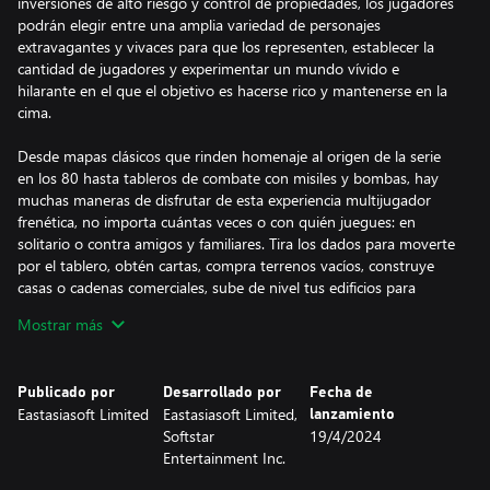
inversiones de alto riesgo y control de propiedades, los jugadores
podrán elegir entre una amplia variedad de personajes
extravagantes y vivaces para que los representen, establecer la
cantidad de jugadores y experimentar un mundo vívido e
hilarante en el que el objetivo es hacerse rico y mantenerse en la
cima.
Desde mapas clásicos que rinden homenaje al origen de la serie
en los 80 hasta tableros de combate con misiles y bombas, hay
muchas maneras de disfrutar de esta experiencia multijugador
frenética, no importa cuántas veces o con quién juegues: en
solitario o contra amigos y familiares. Tira los dados para moverte
por el tablero, obtén cartas, compra terrenos vacíos, construye
casas o cadenas comerciales, sube de nivel tus edificios para
cobrar mayores alquileres, haz depósitos al pasar por los bancos,
Mostrar más
¡y castiga a tus competidores en tu camino a la supremacía
financiera!
Publicado por
Desarrollado por
Fecha de
Eastasiasoft Limited
Eastasiasoft Limited,
lanzamiento
Softstar
19/4/2024
Entertainment Inc.