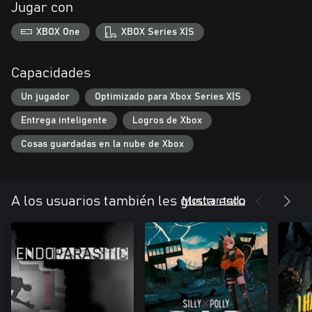
Jugar con
XBOX One
XBOX Series X|S
Capacidades
Un jugador
Optimizado para Xbox Series X|S
Entrega inteligente
Logros de Xbox
Cosas guardadas en la nube de Xbox
Mostrar todo
A los usuarios también les gusta esto