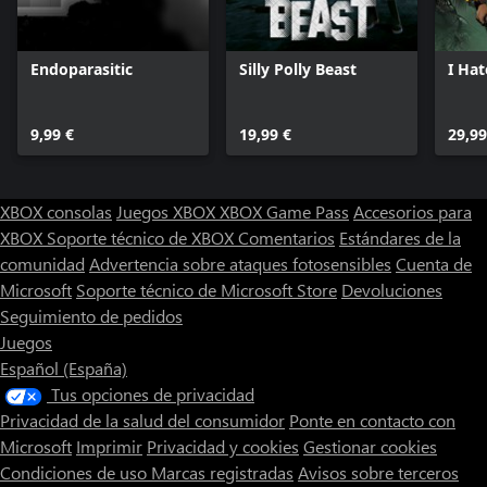
Endoparasitic
Silly Polly Beast
I Hat
9,99 €
19,99 €
29,99
XBOX consolas
Juegos XBOX
XBOX Game Pass
Accesorios para
XBOX
Soporte técnico de XBOX
Comentarios
Estándares de la
comunidad
Advertencia sobre ataques fotosensibles
Cuenta de
Microsoft
Soporte técnico de Microsoft Store
Devoluciones
Seguimiento de pedidos
Juegos
Español (España)
Tus opciones de privacidad
Privacidad de la salud del consumidor
Ponte en contacto con
Microsoft
Imprimir
Privacidad y cookies
Gestionar cookies
Condiciones de uso
Marcas registradas
Avisos sobre terceros