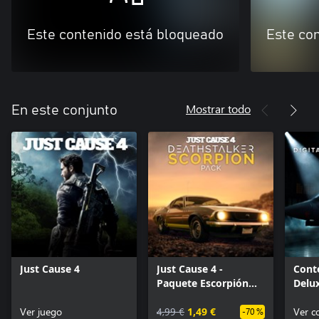
Este contenido está bloqueado
Este co
Mostrar todo
En este conjunto
Just Cause 4
Just Cause 4 -
Conte
Paquete Escorpión
Delu
acechador
Ver juego
4,99 €
1,49 €
Ver 
-70 %