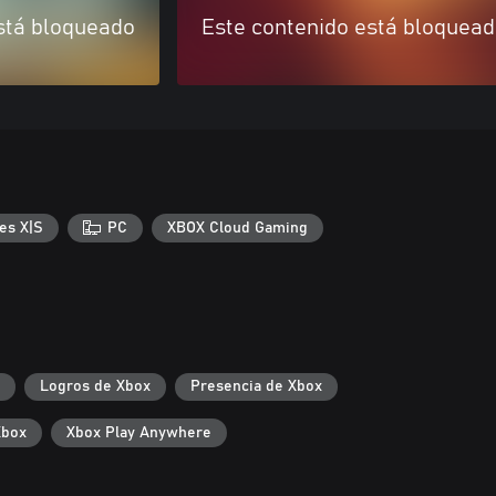
stá bloqueado
Este contenido está bloquea
es X|S
PC
XBOX Cloud Gaming
Logros de Xbox
Presencia de Xbox
Xbox
Xbox Play Anywhere