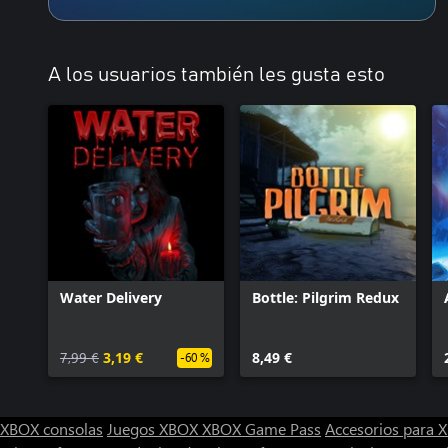
Spacebase DF-9)
A los usuarios también les gusta esto
Water Delivery
Bottle: Pilgrim Redux
7,99 €
3,19 €
8,49 €
-60 %
XBOX consolas
Juegos XBOX
XBOX Game Pass
Accesorios para