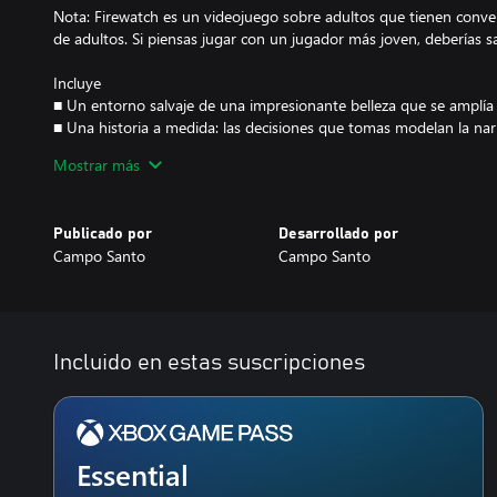
Nota: Firewatch es un videojuego sobre adultos que tienen conve
de adultos. Si piensas jugar con un jugador más joven, deberías 
Incluye
■ Un entorno salvaje de una impresionante belleza que se amplía
■ Una historia a medida: las decisiones que tomas modelan la narr
■ Un emocionantísimo misterio.
Mostrar más
■ Secretos y descubrimientos en cada colina.
Características
Publicado por
Desarrollado por
Campo Santo
Campo Santo
■ Personajes vivos y realistas que cobran vida de la mano de Cis
Temporada 1) y de Rich Sommer (Mad Men)
■ Un espectacular entorno salvaje creado por Olly Moss (ilustrad
Brutal Legend)
■ Una historia emocionante y un guión a cargo de Sean Vanaman
Incluido en estas suscripciones
Dead: Temporada 1, Poker Night at the Inventory)
■ Una impresionante banda sonora original obra de Chris Remo
■ Una fluida animación en primera persona creada por James Bens
■ El trabajo de diseño y mecánica de juego es obra de Patrick Ewi
(Mark of the Ninja)
Essential
■ Programación de Will Armstrong (Bioshock II) y Ben Burbank (