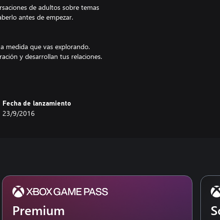
rsaciones de adultos sobre temas
saberlo antes de empezar.
 a medida que vas explorando.
ación y desarrollan tus relaciones.
Fecha de lanzamiento
23/9/2016
sy Jones (The Walking Dead:
or) y Jane Ng (The Cave,
 y Jake Rodkin (The Walking
 (Gone Home, Spacebase DF-9)
on (Ori & the Blind Forest)
ng (Twitter) y Nels Anderson
Premium
S
Costume Quest 2,