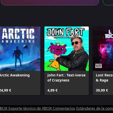
Arctic Awakening
John Fart : Text-iverse
Lost Reco
of Crazyness
& Rage
24,99 €
4,99 €
39,99 €
 XBOX
Soporte técnico de XBOX
Comentarios
Estándares de la co