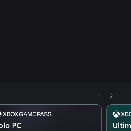
olo PC
Ulti