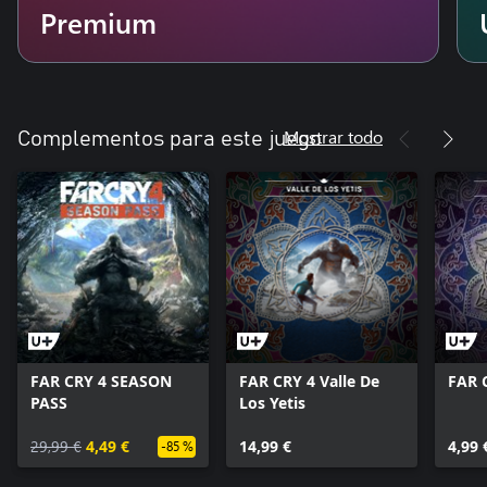
Premium
Mostrar todo
Complementos para este juego
FAR CRY 4 SEASON
FAR CRY 4 Valle De
FAR 
PASS
Los Yetis
29,99 €
4,49 €
14,99 €
4,99 
-85 %