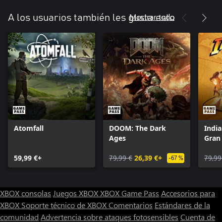
Mostrar todo
A los usuarios también les gusta esto
Atomfall
DOOM: The Dark
India
Ages
Gran 
59,99 €+
79,99 €
26,39 €+
79,99
-67 %
XBOX consolas
Juegos XBOX
XBOX Game Pass
Accesorios para
XBOX
Soporte técnico de XBOX
Comentarios
Estándares de la
comunidad
Advertencia sobre ataques fotosensibles
Cuenta de