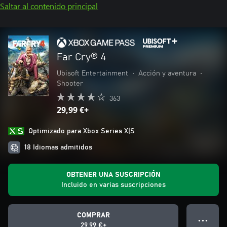
Saltar al contenido principal
Far Cry® 4
Ubisoft Entertainment
•
Acción y aventura
•
Shooter
363
29,99 €+
Optimizado para Xbox Series X|S
18 Idiomas admitidos
OBTENER UNA SUSCRIPCIÓN
Incluido en varias suscripciones
COMPRAR
● ● ●
29,99 €+