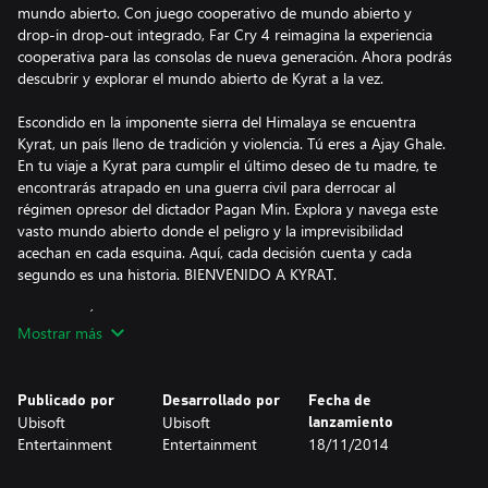
mundo abierto. Con juego cooperativo de mundo abierto y
drop-in drop-out integrado, Far Cry 4 reimagina la experiencia
cooperativa para las consolas de nueva generación. Ahora podrás
descubrir y explorar el mundo abierto de Kyrat a la vez.
Escondido en la imponente sierra del Himalaya se encuentra
Kyrat, un país lleno de tradición y violencia. Tú eres a Ajay Ghale.
En tu viaje a Kyrat para cumplir el último deseo de tu madre, te
encontrarás atrapado en una guerra civil para derrocar al
régimen opresor del dictador Pagan Min. Explora y navega este
vasto mundo abierto donde el peligro y la imprevisibilidad
acechan en cada esquina. Aquí, cada decisión cuenta y cada
segundo es una historia. BIENVENIDO A KYRAT.
CARACTERÍSTICAS DEL JUEGO:
Mostrar más
• MODO COOP DE MUNDO ABIERTO REVOLUCIONARIO: Far
Cry 2 permite que el segundo jugador pueda entra y salir del
Publicado por
Desarrollado por
Fecha de
juego en cualquier momento, reimaginando la experiencia
Ubisoft
Ubisoft
lanzamiento
cooperativa para próxima generación bajo el verdadero espíritu
Entertainment
Entertainment
18/11/2014
de Far Cry. Ahora podrás descubrir y explorar el mundo abierto
de Kyrat a la vez.