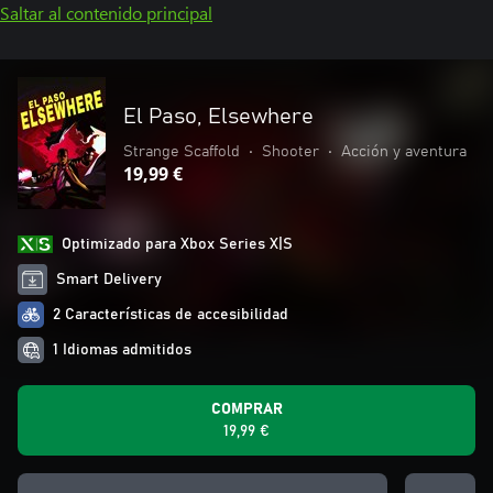
Saltar al contenido principal
El Paso, Elsewhere
Strange Scaffold
•
Shooter
•
Acción y aventura
19,99 €
Optimizado para Xbox Series X|S
Smart Delivery
2 Características de accesibilidad
1 Idiomas admitidos
COMPRAR
19,99 €