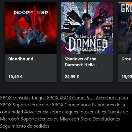
Bloodhound
Shadows of the
Grou
Damned: Hella
Remastered
10,49 €
24,99 €
19,99
XBOX consolas
Juegos XBOX
XBOX Game Pass
Accesorios para
XBOX
Soporte técnico de XBOX
Comentarios
Estándares de la
comunidad
Advertencia sobre ataques fotosensibles
Cuenta de
Microsoft
Soporte técnico de Microsoft Store
Devoluciones
Seguimiento de pedidos