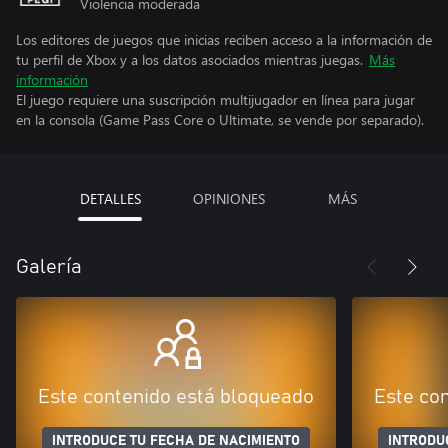
Violencia moderada
Los editores de juegos que inicias reciben acceso a la información de
tu perfil de Xbox y a los datos asociados mientras juegas.
Más
información
El juego requiere una suscripción multijugador en línea para jugar
en la consola (Game Pass Core o Ultimate, se vende por separado).
DETALLES
OPINIONES
MÁS
Galería
Este contenido está bloqueado
Este co
INTRODUCE TU FECHA DE NACIMIENTO
INTRODU