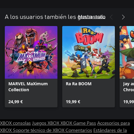
Mostrar todo
A los usuarios también les gusta esto
MARVEL MaXimum
Ra Ra BOOM
Jay a
Collection
Chro
24,99 €
19,99 €
19,99
XBOX consolas
Juegos XBOX
XBOX Game Pass
Accesorios para
XBOX
Soporte técnico de XBOX
Comentarios
Estándares de la