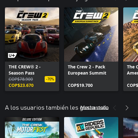
THE CREW® 2 -
The Crew 2 - Pack
The C
Season Pass
European Summit
Amer
COP$78.900
-70%
COP$23.670
COP$19.700
COP$
Mostrar todo
A los usuarios también les gusta esto