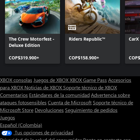
The Crew Motorfest -
Riders Republic™
CarX 
Deluxe Edition
COP$319.900+
COP$158.900+
COP$
XBOX consolas
Juegos de XBOX
XBOX Game Pass
Accesorios
para XBOX
Noticias de XBOX
Soporte técnico de XBOX
Comentarios
Estándares de la comunidad
Advertencia sobre
ataques fotosensibles
Cuenta de Microsoft
Soporte técnico de
Microsoft Store
Devoluciones
Seguimiento de pedidos
Juegos
Español (Colombia)
Tus opciones de privacidad
Privacidad de la salud del consumidor
Ponte en contacto con