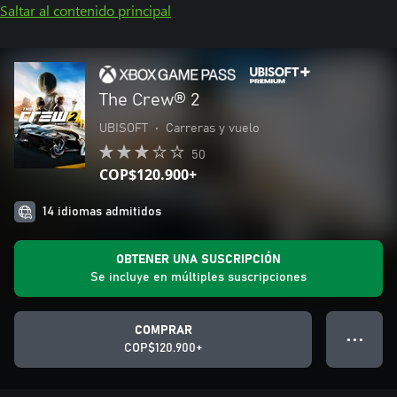
Saltar al contenido principal
The Crew® 2
UBISOFT
•
Carreras y vuelo
50
COP$120.900+
14 idiomas admitidos
OBTENER UNA SUSCRIPCIÓN
Se incluye en múltiples suscripciones
COMPRAR
● ● ●
COP$120.900+