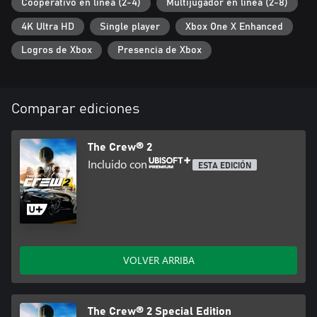
Cooperativo en línea (2-4)
Multijugador en línea (2-8)
4K Ultra HD
Single player
Xbox One X Enhanced
Logros de Xbox
Presencia de Xbox
Comparar ediciones
The Crew® 2
Incluido con
ESTA EDICIÓN
VOLVER ARRIBA
The Crew® 2 Special Edition