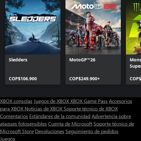
Sledders
MotoGP™26
Mons
Super
Offic
COP$106.900
COP$249.900+
COP$
XBOX consolas
Juegos de XBOX
XBOX Game Pass
Accesorios
para XBOX
Noticias de XBOX
Soporte técnico de XBOX
Comentarios
Estándares de la comunidad
Advertencia sobre
ataques fotosensibles
Cuenta de Microsoft
Soporte técnico de
Microsoft Store
Devoluciones
Seguimiento de pedidos
Juegos