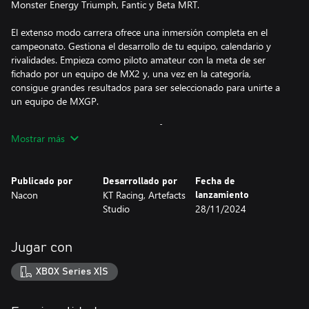
Monster Energy Triumph, Fantic y Beta MRT.
El extenso modo carrera ofrece una inmersión completa en el
campeonato. Gestiona el desarrollo de tu equipo, calendario y
rivalidades. Empieza como piloto amateur con la meta de ser
fichado por un equipo de MX2 y, una vez en la categoría,
consigue grandes resultados para ser seleccionado para unirte a
un equipo de MXGP.
Pilotando con libertad por los 4 km² de la zona de
Mostrar más
entrenamiento, puedes mejorar tu técnica y probar tu moto en
seis circuitos y distintos tipos de terreno.
Publicado por
Desarrollado por
Fecha de
MXGP es un juego realista que utiliza una física avanzada para
Nacon
KT Racing, Artefacts
lanzamiento
proporcionar intensas sensaciones de pilotaje, así como unos
Studio
28/11/2024
controles asequibles que ayudan a los principiantes a mejorar con
rapidez.
Y para los jugadores más competitivos, el modo multijugador
Jugar con
online permite competir contra los mejores pilotos del mundo.
XBOX Series X|S