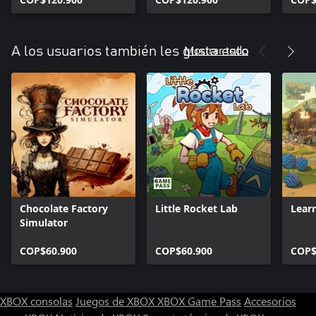
Mostrar todo
A los usuarios también les gusta esto
Chocolate Factory
Little Rocket Lab
Lear
Simulator
COP$60.900
COP$60.900
COP$
XBOX consolas
Juegos de XBOX
XBOX Game Pass
Accesorios