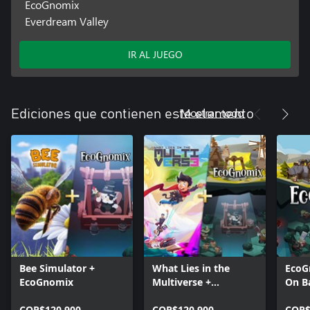
EcoGnomix
Everdream Valley
IR AL JUEGO
Mostrar todo
Ediciones que contienen este elemento
Bee Simulator +
What Lies in the
EcoG
EcoGnomix
Multiverse +
On Ba
EcoGnomix
COP$120.900
COP$120.900
COP$