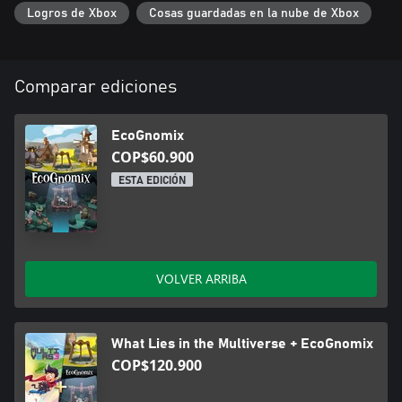
con gran potencial, y descubrir habilidades especiales ocultas
Logros de Xbox
Cosas guardadas en la nube de Xbox
para ciertos gnomes.
Cada Partida es Progreso
Adéntrate en las cuevas sabiendo que cada partida te
Comparar ediciones
proporciona recursos sin importar cómo terminen. Cuanto más
profundo vayas, más recursos valiosos podrás recolectar. De
todos modos, no volverás con las manos vacías en todas las
EcoGnomix
partidas.
COP$60.900
ESTA EDICIÓN
VOLVER ARRIBA
What Lies in the Multiverse + EcoGnomix
COP$120.900