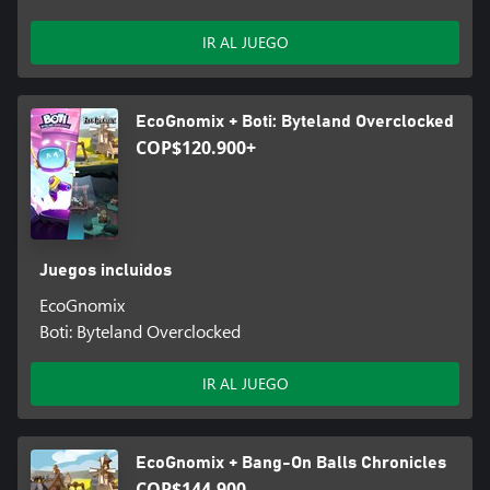
IR AL JUEGO
EcoGnomix + Boti: Byteland Overclocked
COP$120.900+
Juegos incluidos
EcoGnomix
Boti: Byteland Overclocked
IR AL JUEGO
EcoGnomix + Bang-On Balls Chronicles
COP$144.900