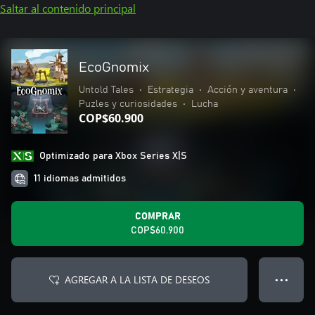
Saltar al contenido principal
EcoGnomix
Untold Tales
•
Estrategia
•
Acción y aventura
•
Puzles y curiosidades
•
Lucha
COP$60.900
Optimizado para Xbox Series X|S
11 idiomas admitidos
COMPRAR
COP$60.900
AGREGAR A LA LISTA DE DESEOS
● ● ●