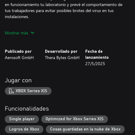
en funcionamiento tu laboratorio y prevé el comportamiento de
tus trabajadores para evitar posibles brotes del virus en tus
instalaciones.
Explora y desbloquea un montón de tecnologías nuevas. Las
Mostrar más
mejoras te permitirán extraer materiales de un nivel superior y
crear equipos científicos ultramodernos. Las máquinas nuevas y
sus versiones mejoradas te ayudarán a avanzar por los cuatro
Publicado por
Desarrollado por
Fecha de
niveles tecnológicos para finalizar la cura.
Aerosoft GmbH
Thera Bytes GmbH
lanzamiento
27/5/2025
El objetivo es la cura de los zombis, pero primero tendrás que
atrapar a esos zombis con tus sofisticadas armas de congelación.
Lleva a tus zombis congelados a la cámara de tratamiento. En
Jugar con
ella, los híbridos entre zombi y humano (los humbis) emergerán
como tus nuevos aliados dispuestos a ayudarte, pero ojo: si un
XBOX Series X|S
humbi está de mal humor, su comportamiento puede ser errático
e incluso podrá arrasar tu laboratorio. Mantenlos felices en todo
momento, cura a todos los que puedas para aumentar tu
Funcionalidades
personal y DESZOMBIFICA el mundo.
Single player
Optimized for Xbox Series X|S
Logros de Xbox
Cosas guardadas en la nube de Xbox
FUNCIONES PRINCIPALES