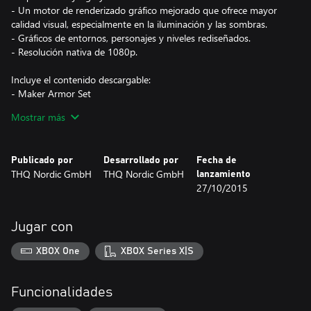
- Un motor de renderizado gráfico mejorado que ofrece mayor
calidad visual, especialmente en la iluminación y las sombras.
- Gráficos de entornos, personajes y niveles rediseñados.
- Resolución nativa de 1080p.
Incluye el contenido descargable:
- Maker Armor Set
- The Abyssal Forge
Mostrar más
- The Demon Lord Belial
- Death Rides
- Angel of Death
Publicado por
Desarrollado por
Fecha de
- Deadly Despair
THQ Nordic GmbH
THQ Nordic GmbH
lanzamiento
- Shadow of Death
27/10/2015
- Mortis Pack
- Rusanov's Axe
- Van Der Schmash Hammer
Jugar con
- Fletcher's Crow Hammer
- Mace Maximus
XBOX One
XBOX Series X|S
- Argul's Tomb
Unos gráficos impresionantes: Disfruta de la nueva aventura llena
Funcionalidades
de acción y contenido en 4K. Gráficos mejorados gracias al