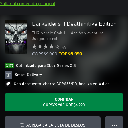
Saltar al contenido principal
Darksiders II Deathinitive Edition
THQ Nordic GmbH
•
Acción y aventura
•
Juegos de rol
45
COP$69.900
COP$6.990
Optimizado para Xbox Series X|S
Smart Delivery
Con descuento: ahorra COP$62.910, finaliza en 4 días
COMPRAR
COP$69.900
COP$6.990
AGREGAR A LA LISTA DE DESEOS
● ● ●