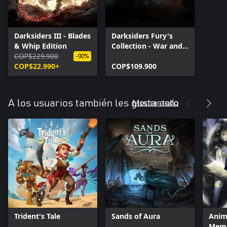
Darksiders III - Blades
Darksiders Fury's
& Whip Edition
Collection - War and
COP$229.900
Death
-90%
COP$22.990+
COP$109.900
Mostrar todo
A los usuarios también les gusta esto
Trident's Tale
Sands of Aura
Anim
Memo