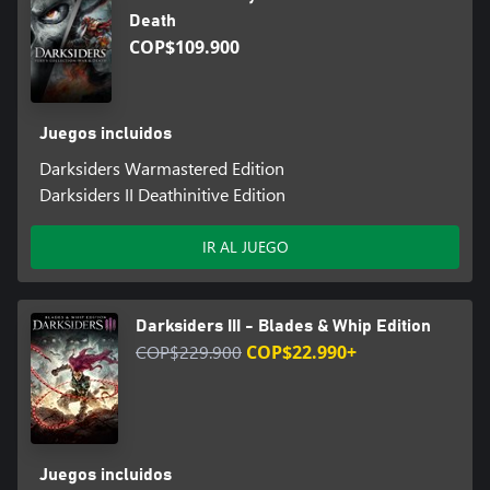
acrobáticas increíbles que permiten al jugador explorar el mundo
Death
de una forma inédita.
COP$109.900
Juegos incluidos
Darksiders Warmastered Edition
Darksiders II Deathinitive Edition
IR AL JUEGO
Darksiders III - Blades & Whip Edition
COP$229.900
COP$22.990+
Juegos incluidos