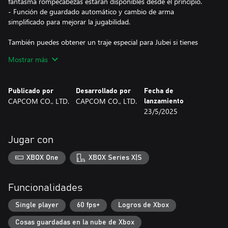
fantasma rompecabezas estarán disponibles desde el principio.
- Función de guardado automático y cambio de arma
simplificado para mejorar la jugabilidad.
También puedes obtener un traje especial para Jubei si tienes
datos de guardado de Onimusha: Warlords. Para cambiar el
Mostrar más
atuendo de Jubei, selecciona Contenido adicional → Atuendo de
Jubei y elige entre Normal y Especial en el menú de la pantalla de
título. Ten en cuenta que esto solo cambiará la apariencia, y tu
Publicado por
Desarrollado por
Fecha de
estado será el mismo que el de la armadura que equipes en el
CAPCOM CO., LTD.
CAPCOM CO., LTD.
lanzamiento
juego.
23/5/2025
Este contenido también es parte del lote de Onimusha.
*Ten cuidado con las compras duplicadas.
Jugar con
©CAPCOM
XBOX One
XBOX Series X|S
ONIMUSHA is a trademark and/or registered trademark of
CAPCOM CO., LTD and/or its subsidiaries in the U.S. and/or
other countries.
Funcionalidades
Single player
60 fps+
Logros de Xbox
Cosas guardadas en la nube de Xbox