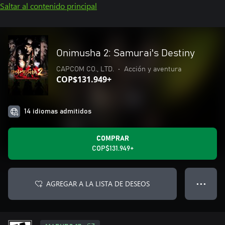
Saltar al contenido principal
Onimusha 2: Samurai's Destiny
CAPCOM CO., LTD.
•
Acción y aventura
COP$131.949+
14 idiomas admitidos
COMPRAR
COP$131.949+
AGREGAR A LA LISTA DE DESEOS
● ● ●