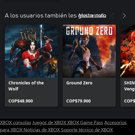
Mostrar todo
A los usuarios también les gusta esto
Chronicles of the
Ground Zero
SHINO
Wolf
Veng
COP$48.900
COP$79.900
COP$
XBOX consolas
Juegos de XBOX
XBOX Game Pass
Accesorios
para XBOX
Noticias de XBOX
Soporte técnico de XBOX