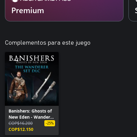
Premium
Complementos para este juego
Banishers: Ghosts of
New Eden - Wanderer
Set DLC
COP$16.200
-25%
COP$12.150