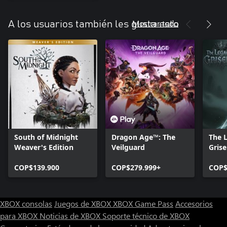
Mostrar todo
A los usuarios también les gusta esto
South of Midnight
Dragon Age™: The
The 
Weaver's Edition
Veilguard
Grise
COP$139.900
COP$279.999+
COP$
XBOX consolas
Juegos de XBOX
XBOX Game Pass
Accesorios
para XBOX
Noticias de XBOX
Soporte técnico de XBOX