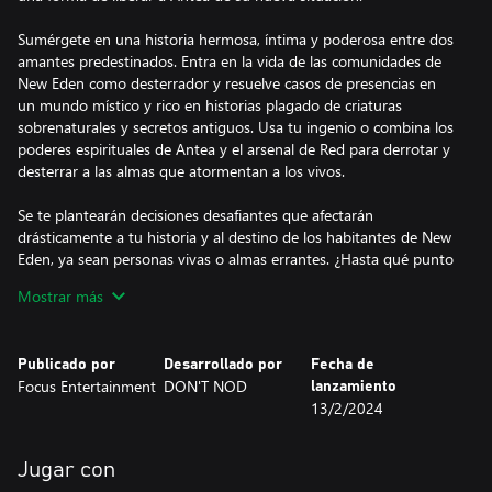
Sumérgete en una historia hermosa, íntima y poderosa entre dos
amantes predestinados. Entra en la vida de las comunidades de
New Eden como desterrador y resuelve casos de presencias en
un mundo místico y rico en historias plagado de criaturas
sobrenaturales y secretos antiguos. Usa tu ingenio o combina los
poderes espirituales de Antea y el arsenal de Red para derrotar y
desterrar a las almas que atormentan a los vivos.
Se te plantearán decisiones desafiantes que afectarán
drásticamente a tu historia y al destino de los habitantes de New
Eden, ya sean personas vivas o almas errantes. ¿Hasta qué punto
comprometerás tu promesa de cazar fantasmas por el bien de tu
Mostrar más
amante, convertida en uno de esos espíritus?
• Juega como Antea y como Red y enfréntate a las fuerzas
Publicado por
Desarrollado por
Fecha de
sobrenaturales con magia, armas y poderes espirituales
Focus Entertainment
DON'T NOD
lanzamiento
• Desbloquea equipamiento y habilidades para desatar el poder
13/2/2024
de los desterradores
• Descubre los secretos antiguos y los misterios ocultos de un
mundo místico lleno de historias
Jugar con
• Como es característico del reconocido estudio DON'T NOD,