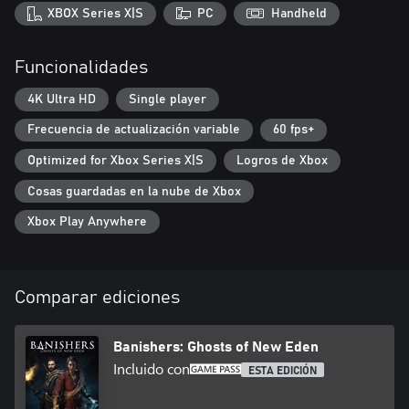
toma decisiones significativas y moralmente ambiguas que
XBOX Series X|S
PC
Handheld
afectan a la historia, al mundo y al destino de todos los
personajes, vivos o muertos"
Funcionalidades
4K Ultra HD
Single player
Frecuencia de actualización variable
60 fps+
Optimized for Xbox Series X|S
Logros de Xbox
Cosas guardadas en la nube de Xbox
Xbox Play Anywhere
Comparar ediciones
Banishers: Ghosts of New Eden
Incluido con
ESTA EDICIÓN